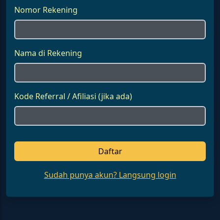
Nomor Rekening
Nama di Rekening
Kode Referral / Afiliasi (jika ada)
Daftar
Sudah punya akun? Langsung login