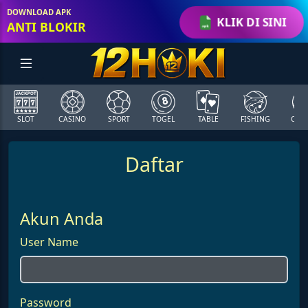
DOWNLOAD APK
KLIK DI SINI
ANTI BLOKIR
SLOT
CASINO
SPORT
TOGEL
TABLE
FISHING
COCK
Daftar
Akun Anda
User Name
Password