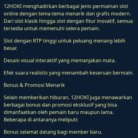
12HOKI menghadirkan berbagai jenis permainan slot
online dengan tema-tema menarik dan grafis modern.
Dari slot klasik hingga slot dengan fitur inovatif, semua
tersedia untuk memenuhi selera pemain.
Slot dengan RTP tinggi untuk peluang menang lebih
besar.
Desain visual interaktif yang memanjakan mata.
Efek suara realistis yang menambah keseruan bermain.
Bonus & Promosi Menarik
Selain memberikan hiburan, 12HOKI juga menawarkan
berbagai bonus dan promosi eksklusif yang bisa
dimanfaatkan oleh pemain baru maupun lama.
Beberapa di antaranya meliputi:
Bonus selamat datang bagi member baru.