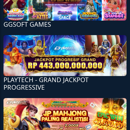
GGSOFT GAMES
PLAYTECH - GRAND JACKPOT
PROGRESSIVE