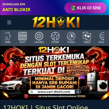
DOWNLOAD APK
KLIK DI SINI
ANTI BLOKIR
SLOT
CASINO
SPORT
TOGEL
TABLE
FISHING
COCK
12HOKI | Situs Slot Online