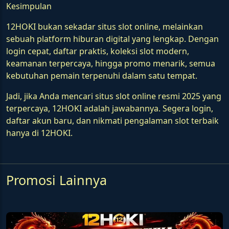
Kesimpulan
12HOKI bukan sekadar situs slot online, melainkan
sebuah platform hiburan digital yang lengkap. Dengan
login cepat, daftar praktis, koleksi slot modern,
keamanan terpercaya, hingga promo menarik, semua
kebutuhan pemain terpenuhi dalam satu tempat.
Jadi, jika Anda mencari situs slot online resmi 2025 yang
terpercaya, 12HOKI adalah jawabannya. Segera login,
daftar akun baru, dan nikmati pengalaman slot terbaik
hanya di 12HOKI.
Promosi Lainnya