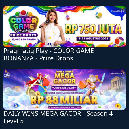
Pragmatig Play - COLOR GAME
BONANZA - Prize Drops
DAILY WINS MEGA GACOR - Season 4
Level 5