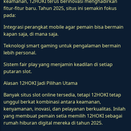
keamanan, 12HOKI terus berinovasi menghadirkan
fitur-fitur baru. Tahun 2025, situs ini semakin fokus
pada:
Integrasi perangkat mobile agar pemain bisa bermain
kapan saja, di mana saja.
Teknologi smart gaming untuk pengalaman bermain
lebih personal.
Sistem fair play yang menjamin keadilan di setiap
putaran slot.
Alasan 12HOKI Jadi Pilihan Utama
Banyak situs slot online tersedia, tetapi 12HOKI tetap
unggul berkat kombinasi antara keamanan,
kenyamanan, inovasi, dan pelayanan berkualitas. Inilah
yang membuat pemain setia memilih 12HOKI sebagai
rumah hiburan digital mereka di tahun 2025.