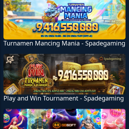
Turnamen Mancing Mania - Spadegaming
Play and Win Tournament - Spadegaming