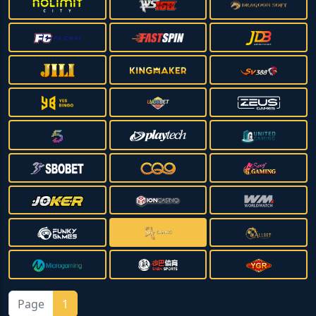
Page
1