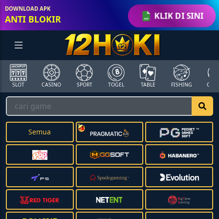
DOWNLOAD APK
KLIK DI SINI
ANTI BLOKIR
SLOT
CASINO
SPORT
TOGEL
TABLE
FISHING
COCK
Semua