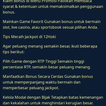
Klaim Bonus di Menu Promosi Pastikan membaca
syarat & ketentuan untuk memaksimalkan penggunaan
bonus.
Mainkan Game Favorit Gunakan bonus untuk bermain
slot, live casino, atau sportsbook sesuai pilihan Anda.
Tips Meraih Jackpot di 12Hoki
Agar peluang menang semakin besar, ikuti beberapa
tips berikut:
Pilih Game dengan RTP Tinggi Semakin tinggi
persentase RTP, semakin besar peluang menang.
Manfaatkan Bonus Secara Cerdas Gunakan bonus
untuk memperpanjang waktu bermain dan
memperbesar peluang jackpot.
Kelola Modal dengan Bijak Tetapkan batas kemenangan
dan kekalahan untuk menghindari kerugian besar.