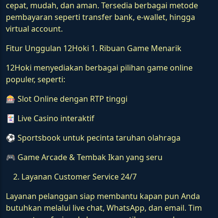
cepat, mudah, dan aman. Tersedia berbagai metode
pembayaran seperti transfer bank, e-wallet, hingga
virtual account.
Fitur Unggulan 12Hoki 1. Ribuan Game Menarik
12Hoki menyediakan berbagai pilihan game online
populer, seperti:
🎰 Slot Online dengan RTP tinggi
🃏 Live Casino interaktif
⚽ Sportsbook untuk pecinta taruhan olahraga
🎮 Game Arcade & Tembak Ikan yang seru
Layanan Customer Service 24/7
Layanan pelanggan siap membantu kapan pun Anda
butuhkan melalui live chat, WhatsApp, dan email. Tim