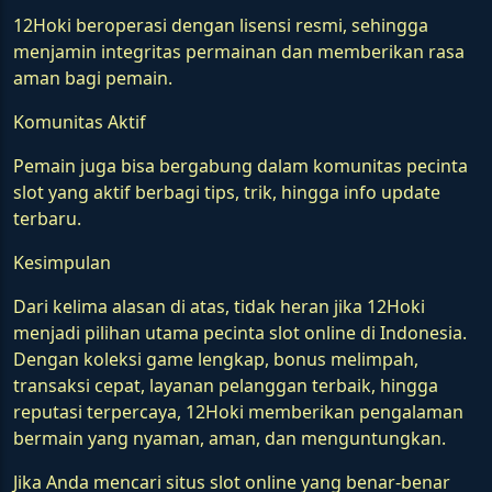
12Hoki beroperasi dengan lisensi resmi, sehingga
menjamin integritas permainan dan memberikan rasa
aman bagi pemain.
Komunitas Aktif
Pemain juga bisa bergabung dalam komunitas pecinta
slot yang aktif berbagi tips, trik, hingga info update
terbaru.
Kesimpulan
Dari kelima alasan di atas, tidak heran jika 12Hoki
menjadi pilihan utama pecinta slot online di Indonesia.
Dengan koleksi game lengkap, bonus melimpah,
transaksi cepat, layanan pelanggan terbaik, hingga
reputasi terpercaya, 12Hoki memberikan pengalaman
bermain yang nyaman, aman, dan menguntungkan.
Jika Anda mencari situs slot online yang benar-benar