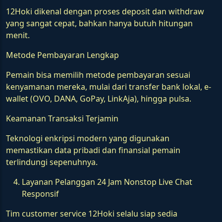
12Hoki dikenal dengan proses deposit dan withdraw
yang sangat cepat, bahkan hanya butuh hitungan
menit.
Metode Pembayaran Lengkap
Pemain bisa memilih metode pembayaran sesuai
kenyamanan mereka, mulai dari transfer bank lokal, e-
wallet (OVO, DANA, GoPay, LinkAja), hingga pulsa.
Keamanan Transaksi Terjamin
Teknologi enkripsi modern yang digunakan
memastikan data pribadi dan finansial pemain
terlindungi sepenuhnya.
Layanan Pelanggan 24 Jam Nonstop Live Chat
Responsif
Tim customer service 12Hoki selalu siap sedia