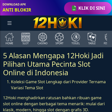
DOWNLOAD APK
KLIK DI SINI
ANTI BLOKIR
HOME
SLOT
CASINO
SPORT
TOGEL
TABLE
FISHI
5 Alasan Mengapa 12Hoki Jadi
Pilihan Utama Pecinta Slot
Online di Indonesia
Koleksi Game Slot Lengkap dari Provider Ternama
Variasi Tema Slot
12Hoki menghadirkan ratusan bahkan ribuan game
slot online dengan berbagai tema menarik: mulai dari
klasik, modern, hingga slot dengan grafis 3D.