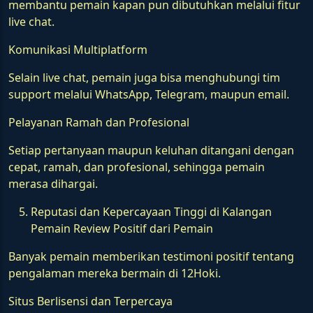
membantu pemain kapan pun dibutuhkan melalui fitur
live chat.
Komunikasi Multiplatform
Selain live chat, pemain juga bisa menghubungi tim
support melalui WhatsApp, Telegram, maupun email.
Pelayanan Ramah dan Profesional
Setiap pertanyaan maupun keluhan ditangani dengan
cepat, ramah, dan profesional, sehingga pemain
merasa dihargai.
Reputasi dan Kepercayaan Tinggi di Kalangan
Pemain Review Positif dari Pemain
Banyak pemain memberikan testimoni positif tentang
pengalaman mereka bermain di 12Hoki.
Situs Berlisensi dan Terpercaya