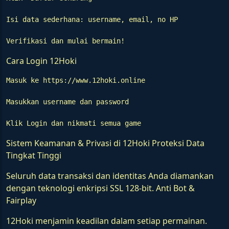
Isi data sederhana: username, email, no HP

Cara Login 12Hoki
Masuk ke https://www.12hoki.online

Masukkan username dan password

Sistem Keamanan & Privasi di 12Hoki Proteksi Data
Tingkat Tinggi
Seluruh data transaksi dan identitas Anda diamankan
dengan teknologi enkripsi SSL 128-bit. Anti Bot &
Fairplay
12Hoki menjamin keadilan dalam setiap permainan.