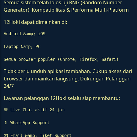
Semua sistem telah lolos uji RNG (Random Number
Generator). Kompatibilitas & Performa Multi-Platform
12Hoki dapat dimainkan di:
Android &amp; iOS

Laptop &amp; PC

Tidak perlu unduh aplikasi tambahan. Cukup akses dari
browser dan mainkan langsung. Dukungan Pelanggan
24/7
Layanan pelanggan 12Hoki selalu siap membantu:
💬 Live Chat aktif 24 jam

📱 WhatsApp Support
