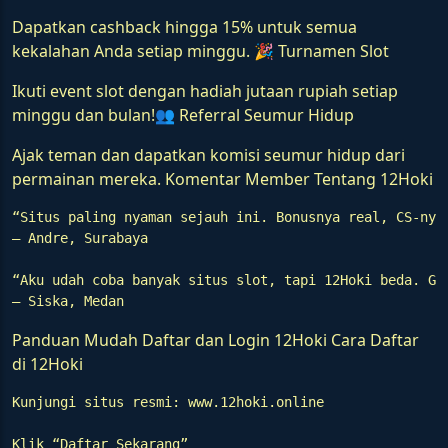
Dapatkan cashback hingga 15% untuk semua
kekalahan Anda setiap minggu. 🎉 Turnamen Slot
Ikuti event slot dengan hadiah jutaan rupiah setiap
minggu dan bulan!👥 Referral Seumur Hidup
Ajak teman dan dapatkan komisi seumur hidup dari
permainan mereka. Komentar Member Tentang 12Hoki
“Situs paling nyaman sejauh ini. Bonusnya real, CS-nya 
— Andre, Surabaya

“Aku udah coba banyak situs slot, tapi 12Hoki beda. Gak
Panduan Mudah Daftar dan Login 12Hoki Cara Daftar
di 12Hoki
Kunjungi situs resmi: www.12hoki.online

Klik “Daftar Sekarang”
