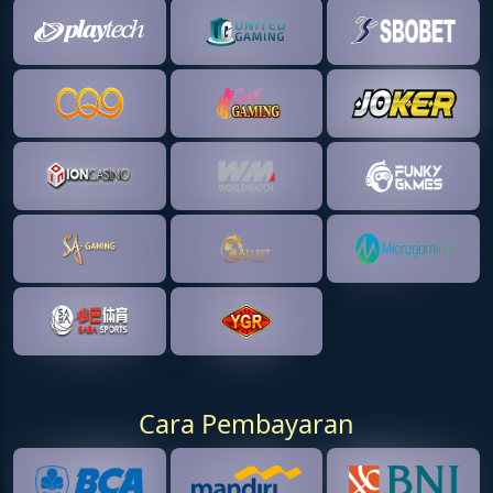
Cara Pembayaran