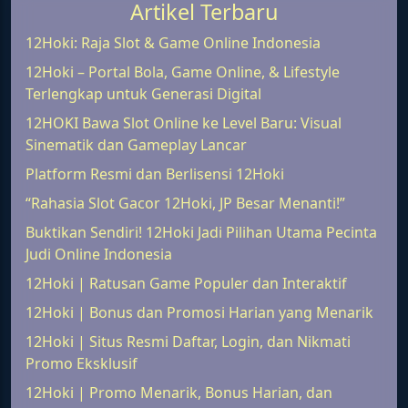
Artikel Terbaru
12Hoki: Raja Slot & Game Online Indonesia
12Hoki – Portal Bola, Game Online, & Lifestyle
Terlengkap untuk Generasi Digital
12HOKI Bawa Slot Online ke Level Baru: Visual
Sinematik dan Gameplay Lancar
Platform Resmi dan Berlisensi 12Hoki
“Rahasia Slot Gacor 12Hoki, JP Besar Menanti!”
Buktikan Sendiri! 12Hoki Jadi Pilihan Utama Pecinta
Judi Online Indonesia
12Hoki | Ratusan Game Populer dan Interaktif
12Hoki | Bonus dan Promosi Harian yang Menarik
12Hoki | Situs Resmi Daftar, Login, dan Nikmati
Promo Eksklusif
12Hoki | Promo Menarik, Bonus Harian, dan