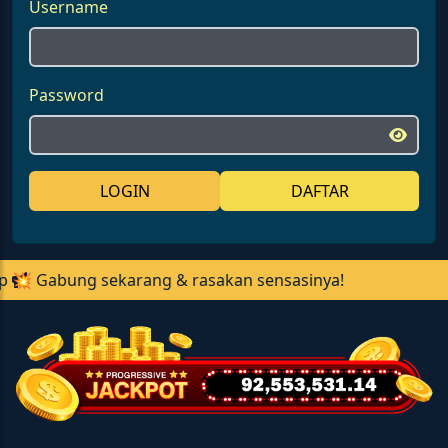
Username
Password
LOGIN
DAFTAR
ng sekarang & rasakan sensasinya!