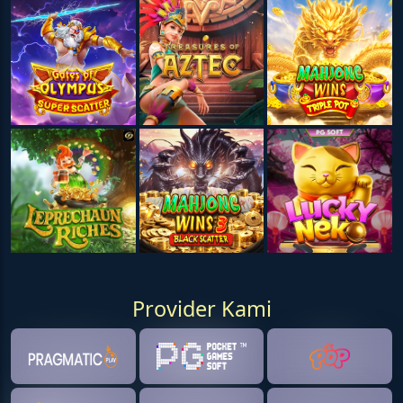
Provider Kami